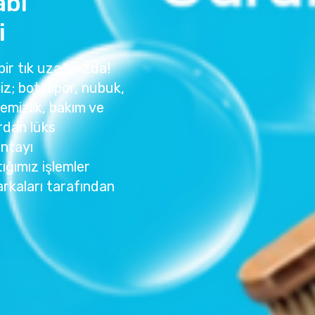
abı
i
bir tık uzağınızda!
z; bot, spor, nubuk,
temizlik, bakım ve
rdan lüks
antayı
ığımız işlemler
rkaları tarafından