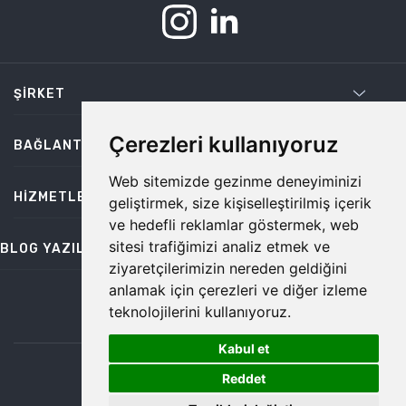
ŞIRKET
Çerezleri kullanıyoruz
BAĞLANTILAR
Web sitemizde gezinme deneyiminizi
HIZMETLER
geliştirmek, size kişiselleştirilmiş içerik
ve hedefli reklamlar göstermek, web
sitesi trafiğimizi analiz etmek ve
BLOG YAZILARI
ziyaretçilerimizin nereden geldiğini
anlamak için çerezleri ve diğer izleme
teknolojilerini kullanıyoruz.
bilgi@temiz.co
Kabul et
1
©2026 Temiz, Her Hakkı Saklıdır.
Reddet