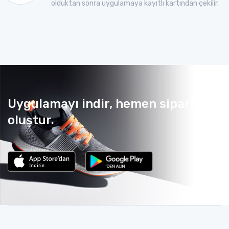
olduktan sonra uygulamaya kayıtlı kartından çekilir.
Uygulamayı indir, hemen sipariş
oluştur.