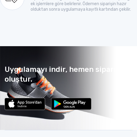
ek işlemlere göre belirlenir. Ödemen siparişin hazır
olduktan sonra uygulamaya kayıtlı kartından çekilir.
Uygulamayı indir, hemen sipariş
oluştur.