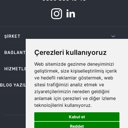
ŞIRKET
Çerezleri kullanıyoruz
BAĞLANTILAR
Web sitemizde gezinme deneyiminizi
HIZMETLER
geliştirmek, size kişiselleştirilmiş içerik
ve hedefli reklamlar göstermek, web
sitesi trafiğimizi analiz etmek ve
BLOG YAZILARI
ziyaretçilerimizin nereden geldiğini
anlamak için çerezleri ve diğer izleme
teknolojilerini kullanıyoruz.
bilgi@temiz.co
Kabul et
1
©2026 Temiz, Her Hakkı Saklıdır.
Reddet