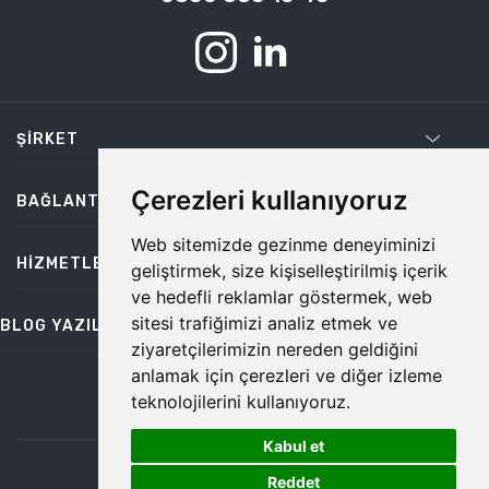
ŞIRKET
Çerezleri kullanıyoruz
BAĞLANTILAR
Web sitemizde gezinme deneyiminizi
HIZMETLER
geliştirmek, size kişiselleştirilmiş içerik
ve hedefli reklamlar göstermek, web
sitesi trafiğimizi analiz etmek ve
BLOG YAZILARI
ziyaretçilerimizin nereden geldiğini
anlamak için çerezleri ve diğer izleme
teknolojilerini kullanıyoruz.
bilgi@temiz.co
Kabul et
1
©2026 Temiz, Her Hakkı Saklıdır.
Reddet