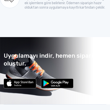
ek işlemlere göre belirlenir. Ödemen siparişin hazır
olduktan sonra uygulamaya kayıtlı kartından çekilir.
Uygulamayı indir, hemen sipariş
oluştur.