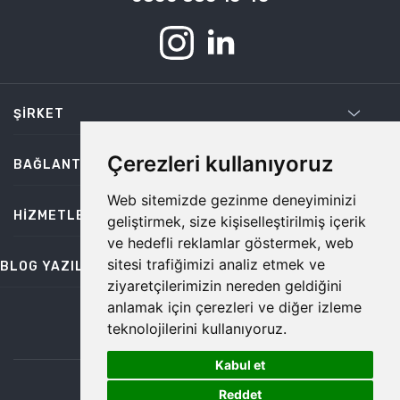
ŞIRKET
Çerezleri kullanıyoruz
BAĞLANTILAR
Web sitemizde gezinme deneyiminizi
HIZMETLER
geliştirmek, size kişiselleştirilmiş içerik
ve hedefli reklamlar göstermek, web
sitesi trafiğimizi analiz etmek ve
BLOG YAZILARI
ziyaretçilerimizin nereden geldiğini
anlamak için çerezleri ve diğer izleme
teknolojilerini kullanıyoruz.
bilgi@temiz.co
Kabul et
1
©2026 Temiz, Her Hakkı Saklıdır.
Reddet