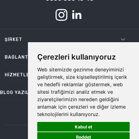
ŞIRKET
Çerezleri kullanıyoruz
BAĞLANTILAR
Web sitemizde gezinme deneyiminizi
HIZMETLER
geliştirmek, size kişiselleştirilmiş içerik
ve hedefli reklamlar göstermek, web
sitesi trafiğimizi analiz etmek ve
BLOG YAZILARI
ziyaretçilerimizin nereden geldiğini
anlamak için çerezleri ve diğer izleme
teknolojilerini kullanıyoruz.
bilgi@temiz.co
Kabul et
1
©2026 Temiz, Her Hakkı Saklıdır.
Reddet