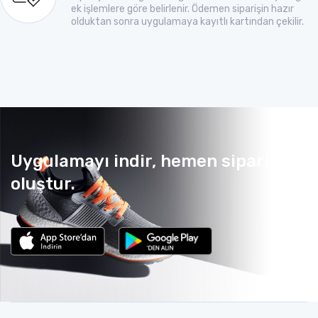
ek işlemlere göre belirlenir. Ödemen siparişin hazır
olduktan sonra uygulamaya kayıtlı kartından çekilir.
Uygulamayı indir, hemen sipariş
oluştur.