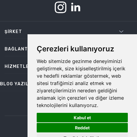
ŞIRKET
Çerezleri kullanıyoruz
BAĞLANTILAR
Web sitemizde gezinme deneyiminizi
HIZMETLER
geliştirmek, size kişiselleştirilmiş içerik
ve hedefli reklamlar göstermek, web
sitesi trafiğimizi analiz etmek ve
BLOG YAZILARI
ziyaretçilerimizin nereden geldiğini
anlamak için çerezleri ve diğer izleme
teknolojilerini kullanıyoruz.
bilgi@temiz.co
Kabul et
1
©2026 Temiz, Her Hakkı Saklıdır.
Reddet