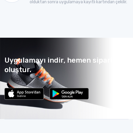
olduktan sonra uygulamaya kayıtlı kartından çekilir.
Uygulamayı indir, hemen sipariş
oluştur.