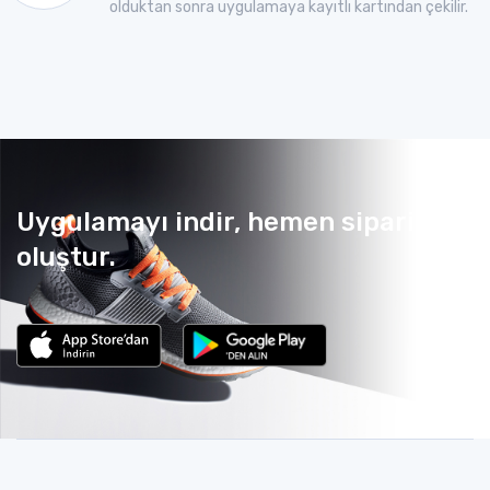
olduktan sonra uygulamaya kayıtlı kartından çekilir.
Uygulamayı indir, hemen sipariş
oluştur.