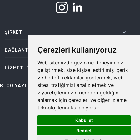
ŞIRKET
Çerezleri kullanıyoruz
BAĞLANTILAR
Web sitemizde gezinme deneyiminizi
HIZMETLER
geliştirmek, size kişiselleştirilmiş içerik
ve hedefli reklamlar göstermek, web
sitesi trafiğimizi analiz etmek ve
BLOG YAZILARI
ziyaretçilerimizin nereden geldiğini
anlamak için çerezleri ve diğer izleme
teknolojilerini kullanıyoruz.
bilgi@temiz.co
Kabul et
1
©2026 Temiz, Her Hakkı Saklıdır.
Reddet