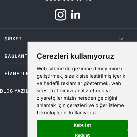
ŞIRKET
Çerezleri kullanıyoruz
BAĞLANTILAR
Web sitemizde gezinme deneyiminizi
HIZMETLER
geliştirmek, size kişiselleştirilmiş içerik
ve hedefli reklamlar göstermek, web
sitesi trafiğimizi analiz etmek ve
BLOG YAZILARI
ziyaretçilerimizin nereden geldiğini
anlamak için çerezleri ve diğer izleme
teknolojilerini kullanıyoruz.
bilgi@temiz.co
Kabul et
1
©2026 Temiz, Her Hakkı Saklıdır.
Reddet