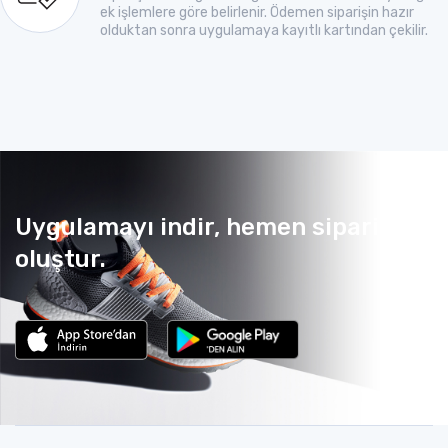
ek işlemlere göre belirlenir. Ödemen siparişin hazır
olduktan sonra uygulamaya kayıtlı kartından çekilir.
Uygulamayı indir, hemen sipariş
oluştur.