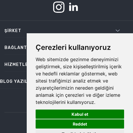
ŞIRKET
Çerezleri kullanıyoruz
BAĞLANTILAR
Web sitemizde gezinme deneyiminizi
HIZMETLER
geliştirmek, size kişiselleştirilmiş içerik
ve hedefli reklamlar göstermek, web
sitesi trafiğimizi analiz etmek ve
BLOG YAZILARI
ziyaretçilerimizin nereden geldiğini
anlamak için çerezleri ve diğer izleme
teknolojilerini kullanıyoruz.
bilgi@temiz.co
Kabul et
1
©2026 Temiz, Her Hakkı Saklıdır.
Reddet