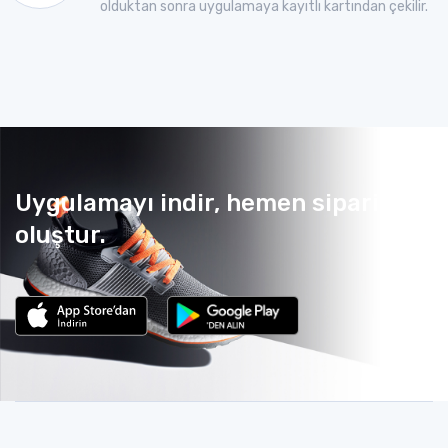
olduktan sonra uygulamaya kayıtlı kartından çekilir.
Uygulamayı indir, hemen sipariş
oluştur.