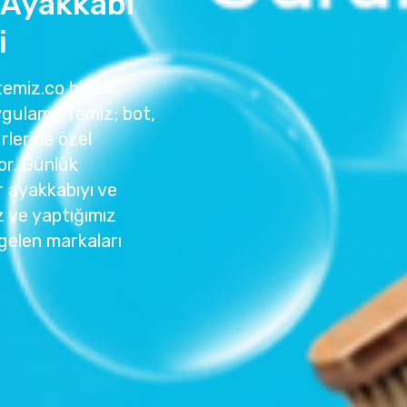
 Ayakkabı
i
emiz.co bir tık
ygulama Temiz; bot,
rlerine özel
or. Günlük
r ayakkabıyı ve
z ve yaptığımız
gelen markaları