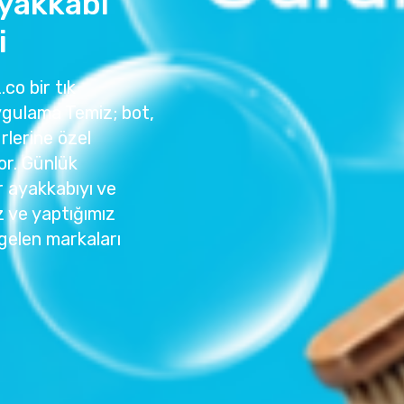
yakkabı
i
co bir tık
ygulama Temiz; bot,
rlerine özel
or. Günlük
r ayakkabıyı ve
z ve yaptığımız
gelen markaları