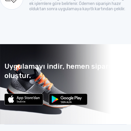
ek işlemlere göre belirlenir. Ödemen siparişin hazır
olduktan sonra uygulamaya kayıtlı kartından çekilir.
Uygulamayı indir, hemen sipariş
oluştur.