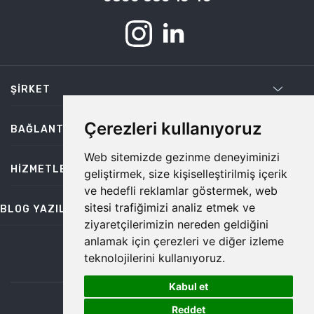
ŞIRKET
Çerezleri kullanıyoruz
BAĞLANTILAR
Web sitemizde gezinme deneyiminizi
HIZMETLER
geliştirmek, size kişiselleştirilmiş içerik
ve hedefli reklamlar göstermek, web
sitesi trafiğimizi analiz etmek ve
BLOG YAZILARI
ziyaretçilerimizin nereden geldiğini
anlamak için çerezleri ve diğer izleme
teknolojilerini kullanıyoruz.
bilgi@temiz.co
Kabul et
1
©2026 Temiz, Her Hakkı Saklıdır.
Reddet