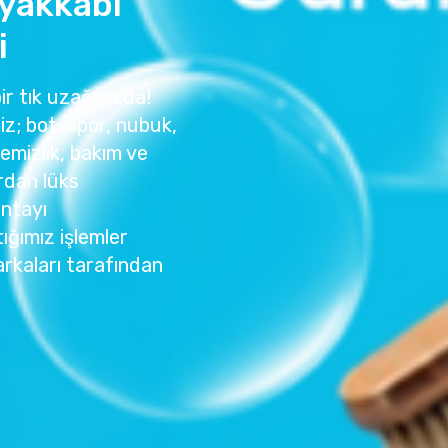
Ayakkabı
i
bir tık uzağınızda!
z; bot, spor, nubuk,
temizlik, bakım ve
rdan lüks
antayı
ığımız işlemler
rkaları tarafından