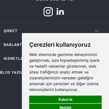
ŞIRKET
Çerezleri kullanıyoruz
BAĞLANTILAR
Web sitemizde gezinme deneyiminizi
HIZMETLER
geliştirmek, size kişiselleştirilmiş içerik
ve hedefli reklamlar göstermek, web
sitesi trafiğimizi analiz etmek ve
BLOG YAZILARI
ziyaretçilerimizin nereden geldiğini
anlamak için çerezleri ve diğer izleme
teknolojilerini kullanıyoruz.
bilgi@temiz.co
Kabul et
1
©2026 Temiz, Her Hakkı Saklıdır.
Reddet