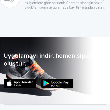
ek işlemlere göre belirlenir. Ödemen siparişin hazır
olduktan sonra uygulamaya kayıtlı kartından çekilir.
Uygulamayı indir, hemen sipariş
oluştur.