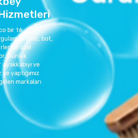
kbey
Hizmetleri
o bir tık
ygulama Temiz; bot,
rlerine özel
or. Günlük
r ayakkabıyı ve
z ve yaptığımız
gelen markaları