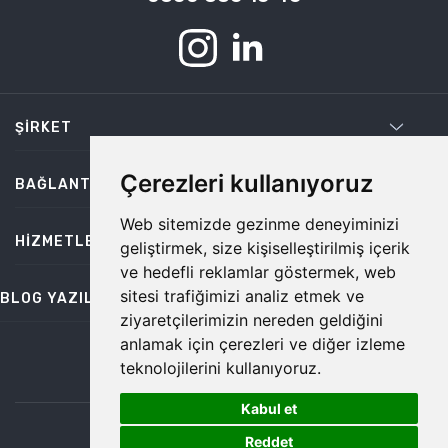
ŞIRKET
Çerezleri kullanıyoruz
BAĞLANTILAR
Web sitemizde gezinme deneyiminizi
HIZMETLER
geliştirmek, size kişiselleştirilmiş içerik
ve hedefli reklamlar göstermek, web
sitesi trafiğimizi analiz etmek ve
BLOG YAZILARI
ziyaretçilerimizin nereden geldiğini
anlamak için çerezleri ve diğer izleme
teknolojilerini kullanıyoruz.
bilgi@temiz.co
Kabul et
1
©2026 Temiz, Her Hakkı Saklıdır.
Reddet