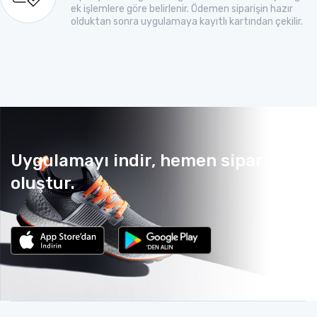
ek işlemlere göre belirlenir. Ödemen siparişin hazır
olduktan sonra uygulamaya kayıtlı kartından çekilir.
Uygulamayı indir, hemen sipariş
oluştur.