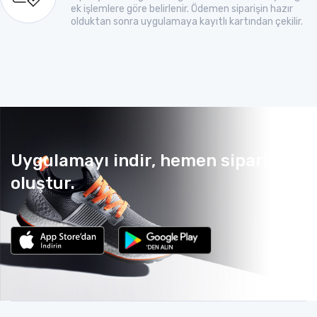
ek işlemlere göre belirlenir. Ödemen siparişin hazır
olduktan sonra uygulamaya kayıtlı kartından çekilir.
Uygulamayı indir, hemen sipariş
oluştur.