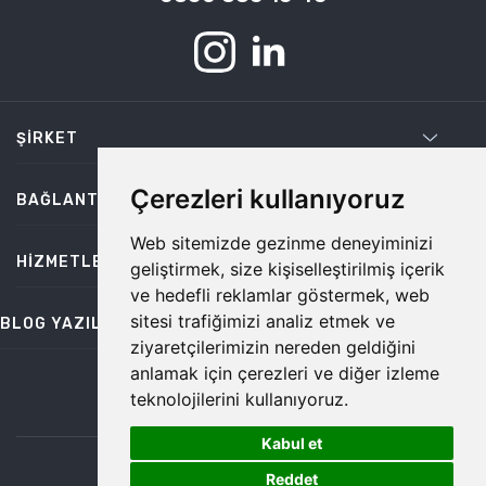
ŞIRKET
Çerezleri kullanıyoruz
BAĞLANTILAR
Web sitemizde gezinme deneyiminizi
HIZMETLER
geliştirmek, size kişiselleştirilmiş içerik
ve hedefli reklamlar göstermek, web
sitesi trafiğimizi analiz etmek ve
BLOG YAZILARI
ziyaretçilerimizin nereden geldiğini
anlamak için çerezleri ve diğer izleme
teknolojilerini kullanıyoruz.
bilgi@temiz.co
Kabul et
1
©2026 Temiz, Her Hakkı Saklıdır.
Reddet