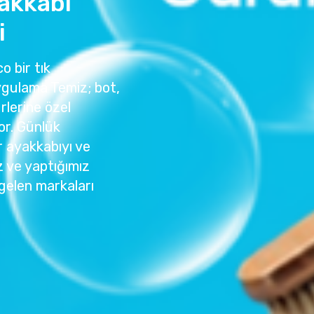
akkabı
i
o bir tık
ygulama Temiz; bot,
rlerine özel
or. Günlük
r ayakkabıyı ve
z ve yaptığımız
gelen markaları