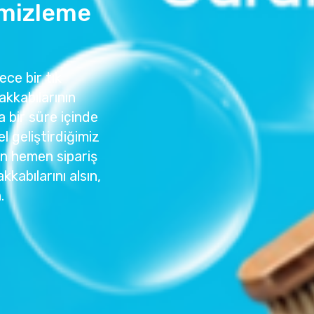
emizleme
ece bir tık
akkabılarının
a bir süre içinde
l geliştirdiğimiz
n hemen sipariş
kkabılarını alsın,
.