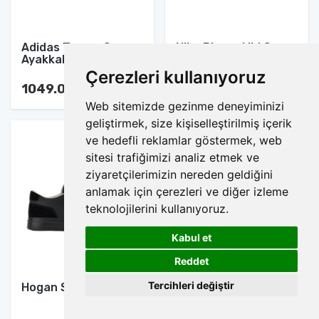
Adidas Terrex Spor
Nike Blazer Mid Spor
Ayakkabı
Ayakkabı
Çerezleri kullanıyoruz
1049.00 TL
1049.00 TL
Web sitemizde gezinme deneyiminizi
geliştirmek, size kişiselleştirilmiş içerik
ve hedefli reklamlar göstermek, web
sitesi trafiğimizi analiz etmek ve
ziyaretçilerimizin nereden geldiğini
anlamak için çerezleri ve diğer izleme
teknolojilerini kullanıyoruz.
Kabul et
1
Reddet
Tercihleri değiştir
Hogan Spor Ayakkabı
Nike Jordan
Jumpman