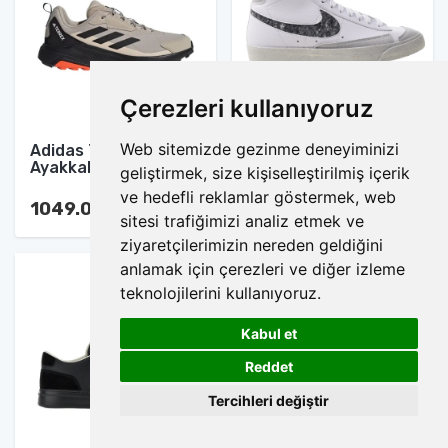
Çerezleri kullanıyoruz
Web sitemizde gezinme deneyiminizi
Adidas Terrex Spor
Nike Blazer Mid Spor
Ayakkabı
Ayakkabı
geliştirmek, size kişiselleştirilmiş içerik
ve hedefli reklamlar göstermek, web
1049.00 TL
1049.00 TL
sitesi trafiğimizi analiz etmek ve
ziyaretçilerimizin nereden geldiğini
anlamak için çerezleri ve diğer izleme
teknolojilerini kullanıyoruz.
Kabul et
1
Reddet
Tercihleri değiştir