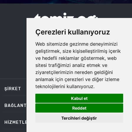
Çerezleri kullanıyoruz
DESTEK HATTIMIZ
Web sitemizde gezinme deneyiminizi
0850 885 15 45
geliştirmek, size kişiselleştirilmiş içerik
ve hedefli reklamlar göstermek, web
sitesi trafiğimizi analiz etmek ve
ziyaretçilerimizin nereden geldiğini
anlamak için çerezleri ve diğer izleme
teknolojilerini kullanıyoruz.
ŞIRKET
Kabul et
1
BAĞLANTILAR
Reddet
Tercihleri değiştir
HIZMETLER