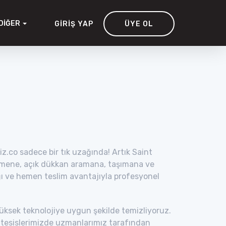
DIĞER
GIRIŞ YAP
ÜYE OL
z.co sadece bir tık uzağında! Artık Saint
nmene, açık dükkan aramana, taşımana ve
ğı ve hemen teslim avantajıyla profesyonel
yüksek teknolojiye uygun şekilde temizliyoruz.
el tesislerimizde uzmanlarımız tarafından