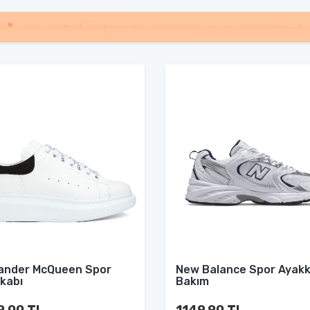
ander McQueen Spor
New Balance Spor Ayakk
kabı
Bakım
9.00 TL
1149.90 TL