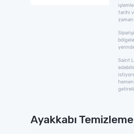
işlemle
tarihi 
zaman y
Sipariş
bölgele
yerinde
Saint L
edebil
istiyor
hemen f
getirel
Ayakkabı Temizleme 