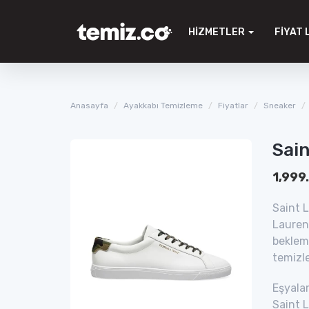
HIZMETLER
FIYAT 
Anasayfa
Ayakkabı Temizleme
Fiyatlar
Sneaker
Sai
1,999
Saint L
Lauren
bekleme
temizl
Eşyalar
Saint L