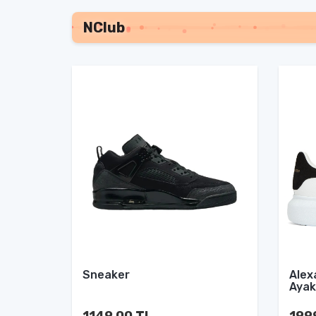
NClub
Sneaker
Alex
Ayak
1149.00 TL
199