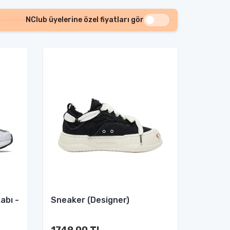
NClub üyelerine özel fiyatları gör
abı -
Sneaker (Designer)
1749.00 TL