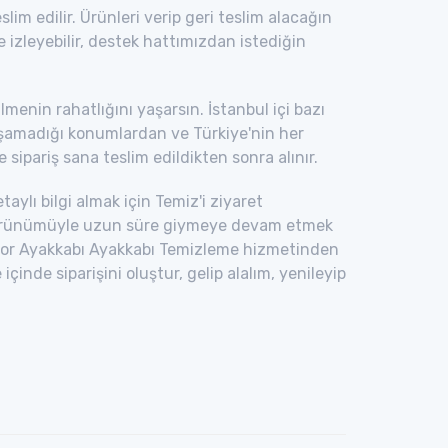
im edilir. Ürünleri verip geri teslim alacağın
le izleyebilir, destek hattımızdan istediğin
enin rahatlığını yaşarsın. İstanbul içi bazı
laşamadığı konumlardan ve Türkiye'nin her
 sipariş sana teslim edildikten sonra alınır.
taylı bilgi almak için Temiz'i ziyaret
 görünümüyle uzun süre giymeye devam etmek
 Spor Ayakkabı Ayakkabı Temizleme hizmetinden
de siparişini oluştur, gelip alalım, yenileyip