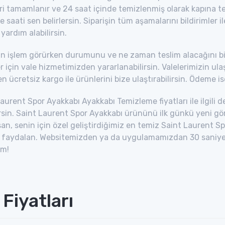
ri tamamlanır ve 24 saat içinde temizlenmiş olarak kapına tesl
ve saati sen belirlersin. Siparişin tüm aşamalarını bildirimler i
ardım alabilirsin.
in işlem görürken durumunu ve ne zaman teslim alacağını bilm
r için vale hizmetimizden yararlanabilirsin. Valelerimizin u
n ücretsiz kargo ile ürünlerini bize ulaştırabilirsin. Ödeme ise
aurent Spor Ayakkabı Ayakkabı Temizleme fiyatları ile ilgili de
irsin. Saint Laurent Spor Ayakkabı ürününü ilk günkü yeni
san, senin için özel geliştirdiğimiz en temiz Saint Laurent
aydalan. Websitemizden ya da uygulamamızdan 30 saniye için
im!
Fiyatları