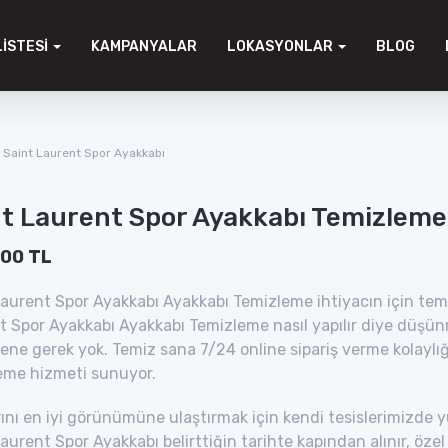
LISTESI
KAMPANYALAR
LOKASYONLAR
BLOG
Saint Laurent Spor Ayakkabı
nt Laurent Spor Ayakkabı Temizleme
.00 TL
aurent Spor Ayakkabı Ayakkabı Temizleme ihtiyacın için temi
t Spor Ayakkabı Ayakkabı Temizleme nasıl yapılır diye düşü
ne gerek yok. Temiz sana 7/24 online sipariş verme kolaylı
eme hizmeti sunuyor.
ını en iyi görünümüne ulaştırmak için kendi tesislerimizde 
aurent Spor Ayakkabı belirttiğin tarihte kapından alınır, öz