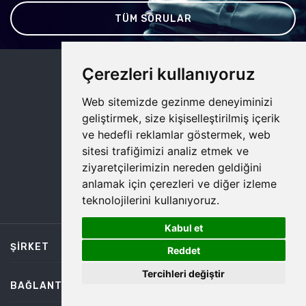
TÜM SORULAR
Çerezleri kullanıyoruz
Web sitemizde gezinme deneyiminizi
geliştirmek, size kişiselleştirilmiş içerik
ve hedefli reklamlar göstermek, web
DESTEK HATTIMIZ
sitesi trafiğimizi analiz etmek ve
0850 885 15 45
ziyaretçilerimizin nereden geldiğini
anlamak için çerezleri ve diğer izleme
teknolojilerini kullanıyoruz.
Kabul et
1
ŞIRKET
Reddet
Tercihleri değiştir
BAĞLANTILAR