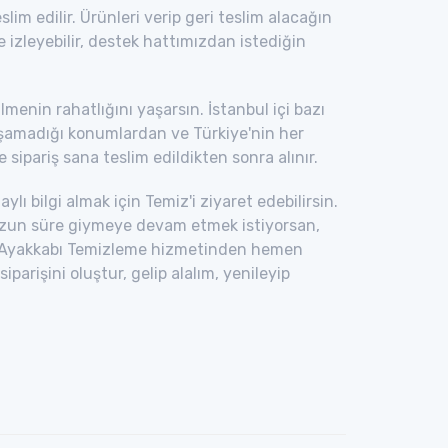
im edilir. Ürünleri verip geri teslim alacağın
le izleyebilir, destek hattımızdan istediğin
enin rahatlığını yaşarsın. İstanbul içi bazı
laşamadığı konumlardan ve Türkiye'nin her
 sipariş sana teslim edildikten sonra alınır.
lı bilgi almak için Temiz'i ziyaret edebilirsin.
zun süre giymeye devam etmek istiyorsan,
bı Ayakkabı Temizleme hizmetinden hemen
rişini oluştur, gelip alalım, yenileyip