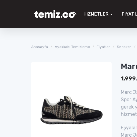
HIZMETLER
FIYAT 
Anasayfa
Ayakkabı Temizleme
Fiyatlar
Sneaker
Mar
1,999
Marc Ja
Spor A
gerek y
hizmet
Eşyalar
Marc Ja