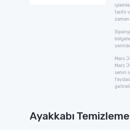
işlemle
tarihi 
zaman y
Sipariş
bölgele
yerinde
Marc Ja
Marc J
senin 
faydala
getirel
Ayakkabı Temizleme 