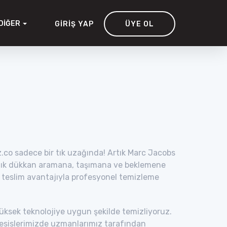
DIĞER
GIRIŞ YAP
ÜYE OL
.co sadece bir tık uzağında! Artık Marc Jacobs
açık dükkan aramana, taşımana ve beklemene
n teslim avantajıyla profesyonel temizleme
yüksek teknolojiye uygun şekilde temizliyoruz.
 tesislerimizde uzmanlarımız tarafından