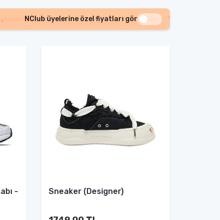
NClub üyelerine özel fiyatları gör
abı -
Sneaker (Designer)
1749.00 TL