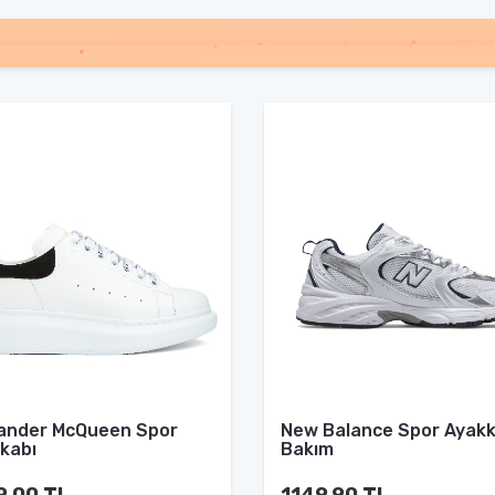
ander McQueen Spor
New Balance Spor Ayakk
kabı
Bakım
9.00 TL
1149.90 TL