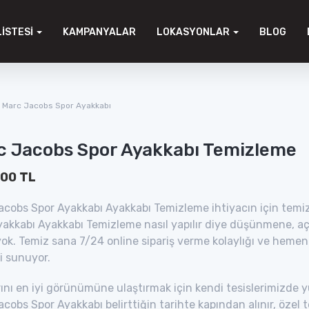
LISTESI
KAMPANYALAR
LOKASYONLAR
BLOG
Marc Jacobs Spor Ayakkabı
c Jacobs Spor Ayakkabı Temizleme
.00 TL
cobs Spor Ayakkabı Ayakkabı Temizleme ihtiyacın için temiz
yakkabı Ayakkabı Temizleme nasıl yapılır diye düşünmene, 
ok. Temiz sana 7/24 online sipariş verme kolaylığı ve heme
i sunuyor.
ını en iyi görünümüne ulaştırmak için kendi tesislerimizde 
cobs Spor Ayakkabı belirttiğin tarihte kapından alınır, özel