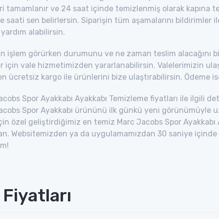
ri tamamlanır ve 24 saat içinde temizlenmiş olarak kapına tesl
ve saati sen belirlersin. Siparişin tüm aşamalarını bildirimler i
ardım alabilirsin.
in işlem görürken durumunu ve ne zaman teslim alacağını bilm
r için vale hizmetimizden yararlanabilirsin. Valelerimizin u
n ücretsiz kargo ile ürünlerini bize ulaştırabilirsin. Ödeme ise
cobs Spor Ayakkabı Ayakkabı Temizleme fiyatları ile ilgili detay
acobs Spor Ayakkabı ürününü ilk günkü yeni görünümüyle u
için özel geliştirdiğimiz en temiz Marc Jacobs Spor Ayakka
n. Websitemizden ya da uygulamamızdan 30 saniye içinde sipa
im!
Fiyatları