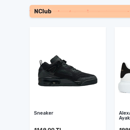
NClub
Sneaker
Alex
Ayak
1149.00 TL
199