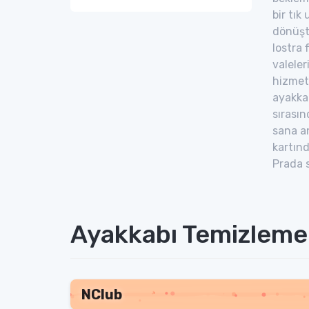
bir tık
dönüştü
lostra 
valeler
hizmeti
ayakkab
sırasın
sana an
kartınd
Prada s
Ayakkabı Temizleme 
NClub