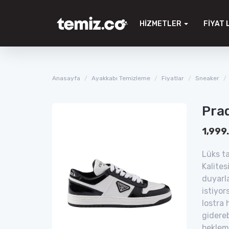
HIZMETLER
FIYAT 
Anasayfa
Ayakkabı Temizleme
Fiyatlar
Sneaker
Pra
1,999
Lüks ta
Kalites
duyarl
istiyo
lostra 
gidereb
bekleme