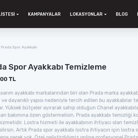
LISTESI
KAMPANYALAR
LOKASYONLAR
BLOG
Prada Spor Ayakkabı
da Spor Ayakkabı Temizleme
.00 TL
sarım ayakkabı markalarından biri olan Prada marka ayakkabıl
i ve dayanıklı yapısı nedeniyle tercih edilen bu ayakkabılar t
ar. Yüksek bütçeler ayırarak sahip olduğun Chanel ayakkabı
rsan bakımına özen göstermelisin. Prada ayakkabı temizliği 
hizmetidir. Lostra hizmeti ile ayakkabının ihtiyacı olan temizl
ilirsin. Artık Prada spor ayakkabı lostra ihtiyacın için lostr
ne gerek yok. Özel geliştirdiğimiz online profesyonel Prad