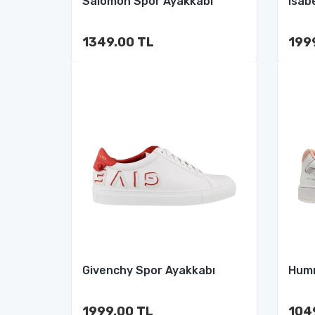
Salomon Spor Ayakkabı
Isab
1349.00 TL
199
Givenchy Spor Ayakkabı
Humm
1999.00 TL
104