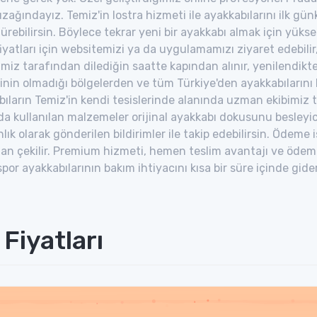
 uzağındayız. Temiz'in lostra hizmeti ile ayakkabılarını ilk g
rebilirsin. Böylece tekrar yeni bir ayakkabı almak için yük
fiyatları için websitemizi ya da uygulamamızı ziyaret edebilir, 
imiz tarafından dilediğin saatte kapından alınır, yenilendikte
nin olmadığı bölgelerden ve tüm Türkiye'den ayakkabılarını bi
ıların Temiz'in kendi tesislerinde alanında uzman ekibimiz 
da kullanılan malzemeler orijinal ayakkabı dokusunu besleyici 
lık olarak gönderilen bildirimler ile takip edebilirsin. Ödeme 
an çekilir. Premium hizmeti, hemen teslim avantajı ve ödeme 
por ayakkabılarının bakım ihtiyacını kısa bir süre içinde gid
Fiyatları