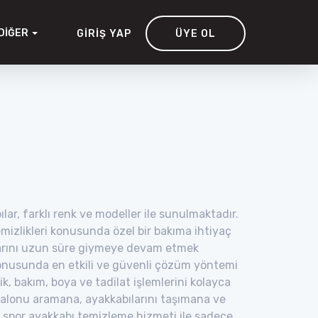
DIĞER
GIRIŞ YAP
ÜYE OL
ar, farklı renk ve modeller ile sunulmaktadır.
emizlikleri konusunda özel bir bakıma ihtiyaç
larını uzun süre giymeye devam etmek
konusunda en etkili ve güvenli çözüm yöntemi
ik, bakım, boya ve tadilat işlemlerini kolayca
a salonu aramana, ayakkabılarını taşımana ve
a spor ayakkabı temizleme hizmeti ile sadece