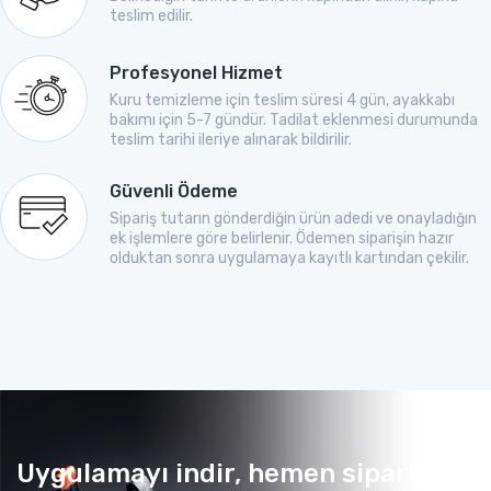
teslim edilir.
Profesyonel Hizmet
Kuru temizleme için teslim süresi 4 gün, ayakkabı
bakımı için 5-7 gündür. Tadilat eklenmesi durumunda
teslim tarihi ileriye alınarak bildirilir.
Güvenli Ödeme
Sipariş tutarın gönderdiğin ürün adedi ve onayladığın
ek işlemlere göre belirlenir. Ödemen siparişin hazır
olduktan sonra uygulamaya kayıtlı kartından çekilir.
Uygulamayı indir, hemen sipariş