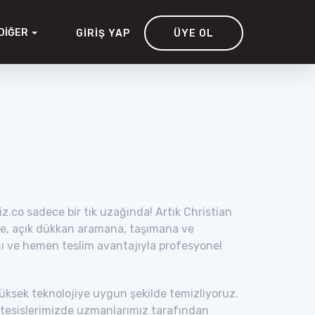
DIĞER
GIRIŞ YAP
ÜYE OL
z.co sadece bir tık uzağında! Artık Christian
ne, açık dükkan aramana, taşımana ve
ğı ve hemen teslim avantajıyla profesyonel
yüksek teknolojiye uygun şekilde temizliyoruz.
el tesislerimizde uzmanlarımız tarafından