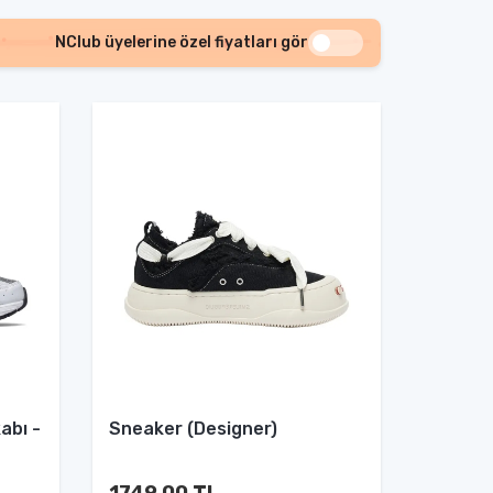
NClub üyelerine özel fiyatları gör
abı -
Sneaker (Designer)
1749.00 TL