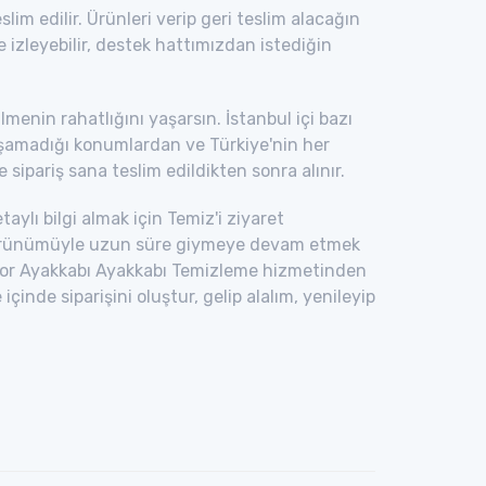
im edilir. Ürünleri verip geri teslim alacağın
le izleyebilir, destek hattımızdan istediğin
enin rahatlığını yaşarsın. İstanbul içi bazı
laşamadığı konumlardan ve Türkiye'nin her
 sipariş sana teslim edildikten sonra alınır.
taylı bilgi almak için Temiz'i ziyaret
i görünümüyle uzun süre giymeye devam etmek
r Spor Ayakkabı Ayakkabı Temizleme hizmetinden
de siparişini oluştur, gelip alalım, yenileyip