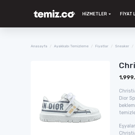
HIZMETLER
FIYAT 
Anasayfa
Ayakkabı Temizleme
Fiyatlar
Sneaker
Chri
1,999
Christi
Dior S
bekleme
temizl
Eşyalar
Christi