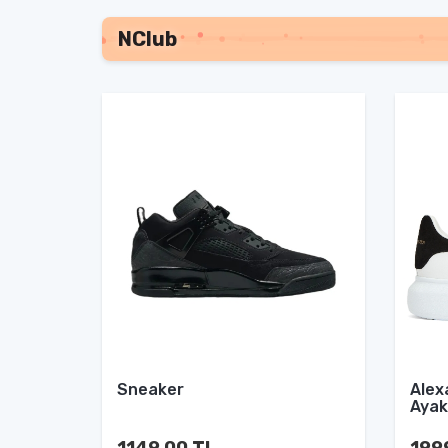
NClub
Sneaker
Alex
Ayak
1149.00 TL
199