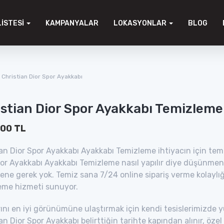
LISTESI
KAMPANYALAR
LOKASYONLAR
BLOG
Christian Dior Spor Ayakkabı
stian Dior Spor Ayakkabı Temizleme
.00 TL
an Dior Spor Ayakkabı Ayakkabı Temizleme ihtiyacın için temi
por Ayakkabı Ayakkabı Temizleme nasıl yapılır diye düşünme
ne gerek yok. Temiz sana 7/24 online sipariş verme kolaylı
eme hizmeti sunuyor.
ını en iyi görünümüne ulaştırmak için kendi tesislerimizde 
an Dior Spor Ayakkabı belirttiğin tarihte kapından alınır, öz