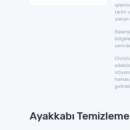
işlemle
tarihi 
zaman y
Sipariş
bölgele
yerinde
Christi
edebil
istiyor
hemen f
getirel
Ayakkabı Temizleme 