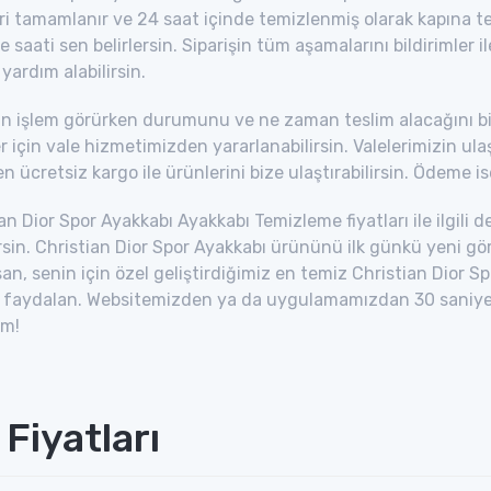
ri tamamlanır ve 24 saat içinde temizlenmiş olarak kapına tesl
ve saati sen belirlersin. Siparişin tüm aşamalarını bildirimler i
ardım alabilirsin.
in işlem görürken durumunu ve ne zaman teslim alacağını bilm
r için vale hizmetimizden yararlanabilirsin. Valelerimizin u
n ücretsiz kargo ile ürünlerini bize ulaştırabilirsin. Ödeme ise
an Dior Spor Ayakkabı Ayakkabı Temizleme fiyatları ile ilgili de
irsin. Christian Dior Spor Ayakkabı ürününü ilk günkü yen
san, senin için özel geliştirdiğimiz en temiz Christian Dio
aydalan. Websitemizden ya da uygulamamızdan 30 saniye için
im!
Fiyatları