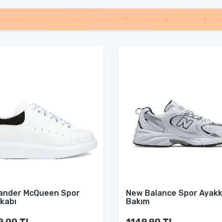
ander McQueen Spor
New Balance Spor Ayakk
kabı
Bakım
9.00 TL
1149.90 TL