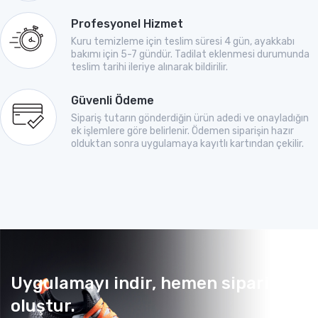
Profesyonel Hizmet
Kuru temizleme için teslim süresi 4 gün, ayakkabı
bakımı için 5-7 gündür. Tadilat eklenmesi durumunda
teslim tarihi ileriye alınarak bildirilir.
Güvenli Ödeme
Sipariş tutarın gönderdiğin ürün adedi ve onayladığın
ek işlemlere göre belirlenir. Ödemen siparişin hazır
olduktan sonra uygulamaya kayıtlı kartından çekilir.
Uygulamayı indir, hemen sipariş
oluştur.