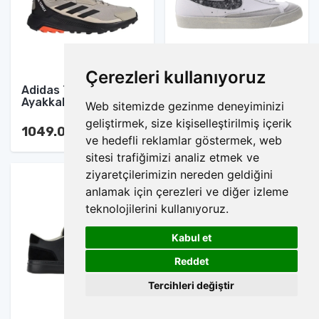
Çerezleri kullanıyoruz
Adidas Terrex Spor
Nike Blazer Mid Spor
Ayakkabı
Ayakkabı
Web sitemizde gezinme deneyiminizi
geliştirmek, size kişiselleştirilmiş içerik
1049.00 TL
1049.00 TL
ve hedefli reklamlar göstermek, web
sitesi trafiğimizi analiz etmek ve
ziyaretçilerimizin nereden geldiğini
anlamak için çerezleri ve diğer izleme
teknolojilerini kullanıyoruz.
Kabul et
1
Reddet
Tercihleri değiştir