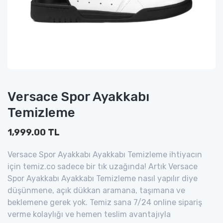
Versace Spor Ayakkabı
Temizleme
1,999.00 TL
Versace Spor Ayakkabı Ayakkabı Temizleme ihtiyacın
için temiz.co sadece bir tık uzağında! Artık Versace
Spor Ayakkabı Ayakkabı Temizleme nasıl yapılır diye
düşünmene, açık dükkan aramana, taşımana ve
beklemene gerek yok. Temiz sana 7/24 online sipariş
verme kolaylığı ve hemen teslim avantajıyla