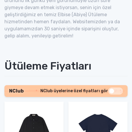
ürününü ilk günkü yeni görünümüyle uzun süre
giymeye devam etmek istiyorsan, senin için özel
geliştirdiğimiz en temiz Elbise (Abiye) Ütüleme
hizmetinden hemen faydalan. Websitemizden ya da
uygulamamızdan 30 saniye içinde siparişini oluştur,
gelip alalım, yenileyip getirelim!
Ütüleme Fiyatları
NClub
NClub üyelerine özel fiyatları gör