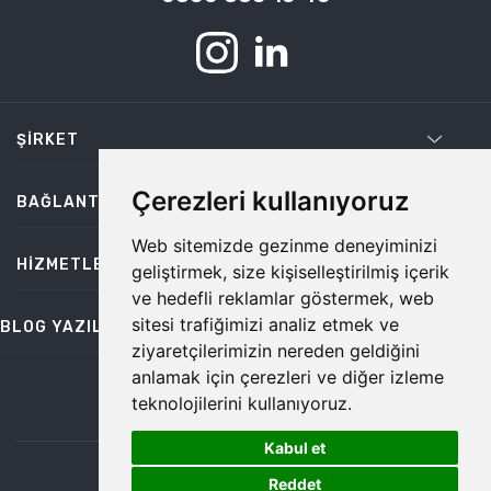
ŞIRKET
Çerezleri kullanıyoruz
BAĞLANTILAR
Web sitemizde gezinme deneyiminizi
HIZMETLER
geliştirmek, size kişiselleştirilmiş içerik
ve hedefli reklamlar göstermek, web
sitesi trafiğimizi analiz etmek ve
BLOG YAZILARI
ziyaretçilerimizin nereden geldiğini
anlamak için çerezleri ve diğer izleme
teknolojilerini kullanıyoruz.
bilgi@temiz.co
Kabul et
1
©2026 Temiz, Her Hakkı Saklıdır.
Reddet