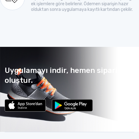
ek işlemlere göre belirlenir. Ödemen siparişin hazır
olduktan sonra uygulamaya kayıtlı kartından çekilir.
Uygulamayı indir, hemen sipariş
oluştur.