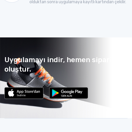
olduktan sonra uygulamaya kayıtlı kartından çekilir.
Uygulamayı indir, hemen sipariş
oluştur.