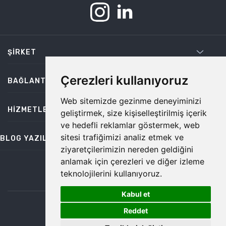
ŞIRKET
Çerezleri kullanıyoruz
BAĞLANTILAR
Web sitemizde gezinme deneyiminizi
HIZMETLER
geliştirmek, size kişiselleştirilmiş içerik
ve hedefli reklamlar göstermek, web
sitesi trafiğimizi analiz etmek ve
BLOG YAZILARI
ziyaretçilerimizin nereden geldiğini
anlamak için çerezleri ve diğer izleme
teknolojilerini kullanıyoruz.
bilgi@temiz.co
Kabul et
1
©2026 Temiz, Her Hakkı Saklıdır.
Reddet