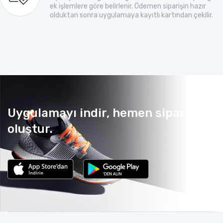
ek işlemlere göre belirlenir. Ödemen siparişin hazır
olduktan sonra uygulamaya kayıtlı kartından çekilir.
Uygulamayı indir, hemen sipariş
oluştur.