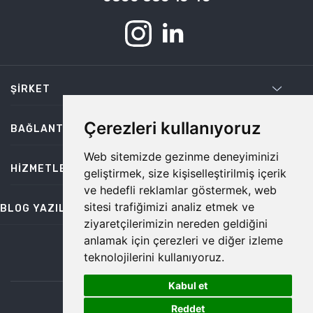
ŞIRKET
Çerezleri kullanıyoruz
BAĞLANTILAR
Web sitemizde gezinme deneyiminizi
HIZMETLER
geliştirmek, size kişiselleştirilmiş içerik
ve hedefli reklamlar göstermek, web
sitesi trafiğimizi analiz etmek ve
BLOG YAZILARI
ziyaretçilerimizin nereden geldiğini
anlamak için çerezleri ve diğer izleme
teknolojilerini kullanıyoruz.
bilgi@temiz.co
Kabul et
1
©2026 Temiz, Her Hakkı Saklıdır.
Reddet