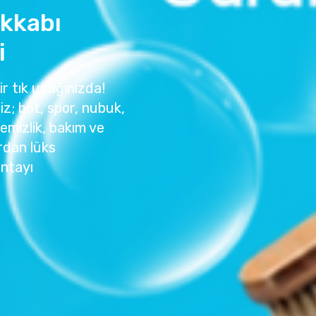
akkabı
i
bir tık uzağınızda!
z; bot, spor, nubuk,
temizlik, bakım ve
rdan lüks
antayı