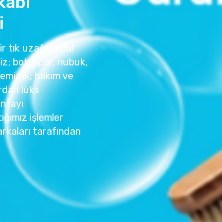
kabı
i
ir tık uzağınızda!
z; bot, spor, nubuk,
temizlik, bakım ve
rdan lüks
antayı
ığımız işlemler
rkaları tarafından