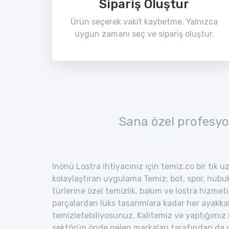
Sipariş Oluştur
Ürün seçerek vakit kaybetme. Yalnızca
uygun zamanı seç ve sipariş oluştur.
Sana özel profesyo
Inönü Lostra ihtiyacınız için temiz.co bir tık u
kolaylaştıran uygulama Temiz; bot, spor, nubuk,
türlerine özel temizlik, bakım ve lostra hizmeti
parçalardan lüks tasarımlara kadar her ayakka
temizletebiliyosunuz. Kalitemiz ve yaptığımız
sektörün önde gelen markaları tarafından da o