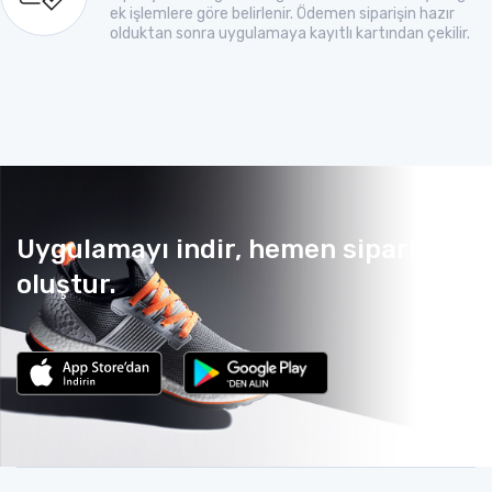
ek işlemlere göre belirlenir. Ödemen siparişin hazır
olduktan sonra uygulamaya kayıtlı kartından çekilir.
Uygulamayı indir, hemen sipariş
oluştur.