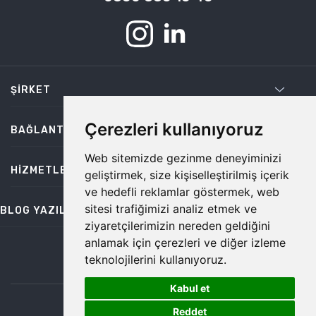
ŞIRKET
Çerezleri kullanıyoruz
BAĞLANTILAR
Web sitemizde gezinme deneyiminizi
HIZMETLER
geliştirmek, size kişiselleştirilmiş içerik
ve hedefli reklamlar göstermek, web
sitesi trafiğimizi analiz etmek ve
BLOG YAZILARI
ziyaretçilerimizin nereden geldiğini
anlamak için çerezleri ve diğer izleme
teknolojilerini kullanıyoruz.
bilgi@temiz.co
Kabul et
1
©2026 Temiz, Her Hakkı Saklıdır.
Reddet