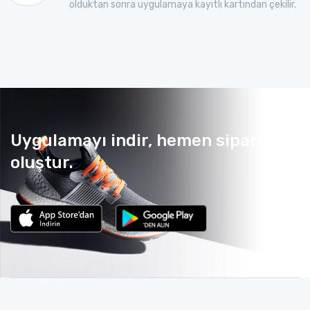
olduktan sonra uygulamaya kayıtlı kartından çekilir.
Uygulamayı indir, hemen sipariş
oluştur.