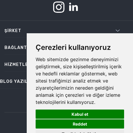
ŞIRKET
Çerezleri kullanıyoruz
BAĞLANTILAR
Web sitemizde gezinme deneyiminizi
HIZMETLER
geliştirmek, size kişiselleştirilmiş içerik
ve hedefli reklamlar göstermek, web
sitesi trafiğimizi analiz etmek ve
BLOG YAZILARI
ziyaretçilerimizin nereden geldiğini
anlamak için çerezleri ve diğer izleme
teknolojilerini kullanıyoruz.
bilgi@temiz.co
Kabul et
1
©2026 Temiz, Her Hakkı Saklıdır.
Reddet