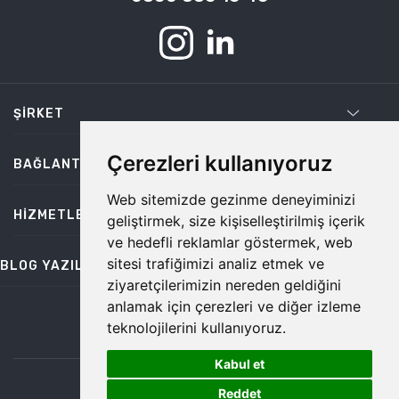
ŞIRKET
Çerezleri kullanıyoruz
BAĞLANTILAR
Web sitemizde gezinme deneyiminizi
HIZMETLER
geliştirmek, size kişiselleştirilmiş içerik
ve hedefli reklamlar göstermek, web
sitesi trafiğimizi analiz etmek ve
BLOG YAZILARI
ziyaretçilerimizin nereden geldiğini
anlamak için çerezleri ve diğer izleme
teknolojilerini kullanıyoruz.
bilgi@temiz.co
Kabul et
1
©2026 Temiz, Her Hakkı Saklıdır.
Reddet