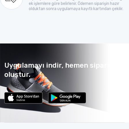
ek işlemlere göre belirlenir. Ödemen siparişin hazır
olduktan sonra uygulamaya kayıtlı kartından çekilir.
Uygulamayı indir, hemen sipariş
oluştur.