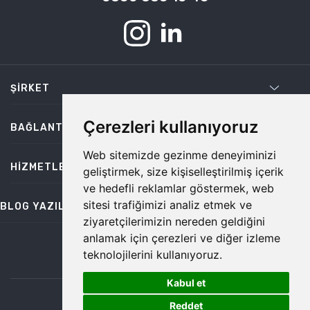
ŞIRKET
Çerezleri kullanıyoruz
BAĞLANTILAR
Web sitemizde gezinme deneyiminizi
HIZMETLER
geliştirmek, size kişiselleştirilmiş içerik
ve hedefli reklamlar göstermek, web
sitesi trafiğimizi analiz etmek ve
BLOG YAZILARI
ziyaretçilerimizin nereden geldiğini
anlamak için çerezleri ve diğer izleme
teknolojilerini kullanıyoruz.
bilgi@temiz.co
Kabul et
1
©2026 Temiz, Her Hakkı Saklıdır.
Reddet