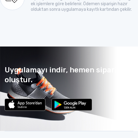
ek işlemlere göre belirlenir. Ödemen siparişin hazır
olduktan sonra uygulamaya kayıtlı kartından çekilir.
Uygulamayı indir, hemen sipariş
oluştur.