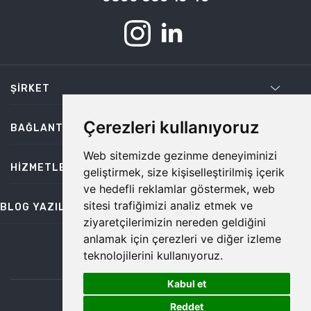
ŞIRKET
Çerezleri kullanıyoruz
BAĞLANTILAR
Web sitemizde gezinme deneyiminizi
HIZMETLER
geliştirmek, size kişiselleştirilmiş içerik
ve hedefli reklamlar göstermek, web
sitesi trafiğimizi analiz etmek ve
BLOG YAZILARI
ziyaretçilerimizin nereden geldiğini
anlamak için çerezleri ve diğer izleme
teknolojilerini kullanıyoruz.
bilgi@temiz.co
Kabul et
1
©2026 Temiz, Her Hakkı Saklıdır.
Reddet