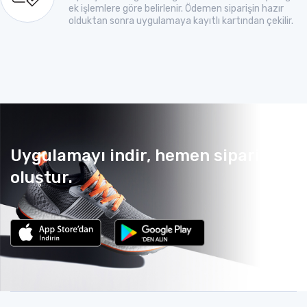
ek işlemlere göre belirlenir. Ödemen siparişin hazır
olduktan sonra uygulamaya kayıtlı kartından çekilir.
Uygulamayı indir, hemen sipariş
oluştur.