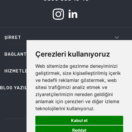
ŞIRKET
Çerezleri kullanıyoruz
BAĞLANTILAR
Web sitemizde gezinme deneyiminizi
HIZMETLER
geliştirmek, size kişiselleştirilmiş içerik
ve hedefli reklamlar göstermek, web
sitesi trafiğimizi analiz etmek ve
BLOG YAZILARI
ziyaretçilerimizin nereden geldiğini
anlamak için çerezleri ve diğer izleme
teknolojilerini kullanıyoruz.
bilgi@temiz.co
Kabul et
1
©2026 Temiz, Her Hakkı Saklıdır.
Reddet