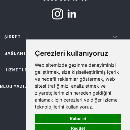
ŞIRKET
Çerezleri kullanıyoruz
BAĞLANTILAR
Web sitemizde gezinme deneyiminizi
HIZMETLER
geliştirmek, size kişiselleştirilmiş içerik
ve hedefli reklamlar göstermek, web
sitesi trafiğimizi analiz etmek ve
BLOG YAZILARI
ziyaretçilerimizin nereden geldiğini
anlamak için çerezleri ve diğer izleme
teknolojilerini kullanıyoruz.
bilgi@temiz.co
Kabul et
1
©2026 Temiz, Her Hakkı Saklıdır.
Reddet