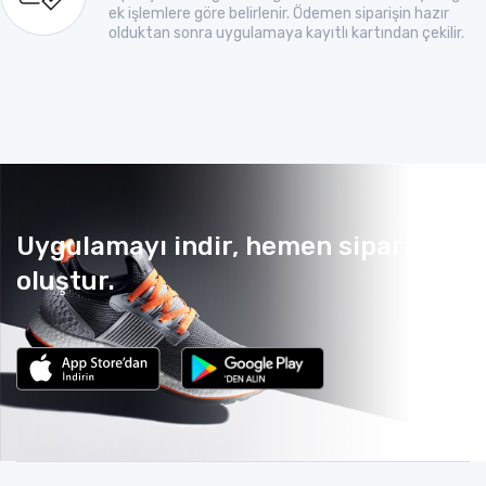
ek işlemlere göre belirlenir. Ödemen siparişin hazır
olduktan sonra uygulamaya kayıtlı kartından çekilir.
Uygulamayı indir, hemen sipariş
oluştur.