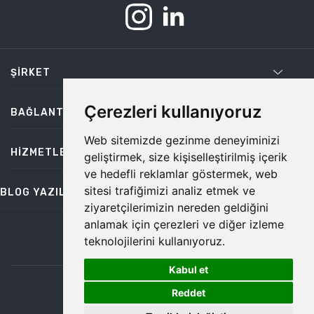
ŞIRKET
Çerezleri kullanıyoruz
BAĞLANTILAR
Web sitemizde gezinme deneyiminizi
HIZMETLER
geliştirmek, size kişiselleştirilmiş içerik
ve hedefli reklamlar göstermek, web
sitesi trafiğimizi analiz etmek ve
BLOG YAZILARI
ziyaretçilerimizin nereden geldiğini
anlamak için çerezleri ve diğer izleme
teknolojilerini kullanıyoruz.
bilgi@temiz.co
Kabul et
1
©2026 Temiz, Her Hakkı Saklıdır.
Reddet