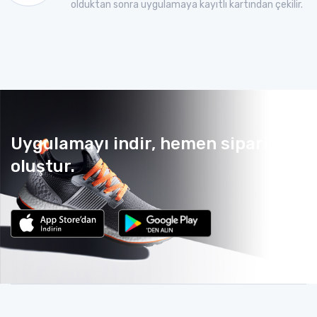
olduktan sonra uygulamaya kayıtlı kartından çekilir.
Uygulamayı indir, hemen sipariş
oluştur.