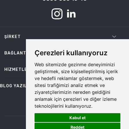
ŞIRKET
Çerezleri kullanıyoruz
BAĞLANTILAR
Web sitemizde gezinme deneyiminizi
HIZMETLER
geliştirmek, size kişiselleştirilmiş içerik
ve hedefli reklamlar göstermek, web
sitesi trafiğimizi analiz etmek ve
BLOG YAZILARI
ziyaretçilerimizin nereden geldiğini
anlamak için çerezleri ve diğer izleme
teknolojilerini kullanıyoruz.
bilgi@temiz.co
Kabul et
1
©2026 Temiz, Her Hakkı Saklıdır.
Reddet