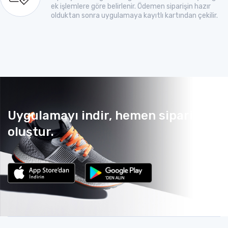
ek işlemlere göre belirlenir. Ödemen siparişin hazır
olduktan sonra uygulamaya kayıtlı kartından çekilir.
Uygulamayı indir, hemen sipariş
oluştur.