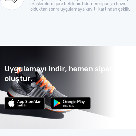
ek işlemlere göre belirlenir. Ödemen siparişin hazır
olduktan sonra uygulamaya kayıtlı kartından çekilir.
Uygulamayı indir, hemen sipariş
oluştur.