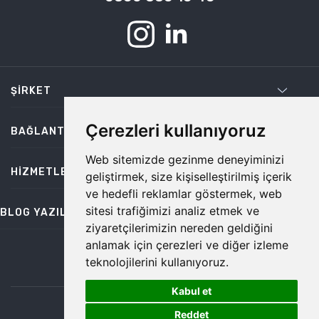
ŞIRKET
Çerezleri kullanıyoruz
BAĞLANTILAR
Web sitemizde gezinme deneyiminizi
HIZMETLER
geliştirmek, size kişiselleştirilmiş içerik
ve hedefli reklamlar göstermek, web
sitesi trafiğimizi analiz etmek ve
BLOG YAZILARI
ziyaretçilerimizin nereden geldiğini
anlamak için çerezleri ve diğer izleme
teknolojilerini kullanıyoruz.
bilgi@temiz.co
Kabul et
1
©2026 Temiz, Her Hakkı Saklıdır.
Reddet