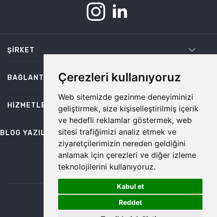
ŞIRKET
Çerezleri kullanıyoruz
BAĞLANTILAR
Web sitemizde gezinme deneyiminizi
HIZMETLER
geliştirmek, size kişiselleştirilmiş içerik
ve hedefli reklamlar göstermek, web
sitesi trafiğimizi analiz etmek ve
BLOG YAZILARI
ziyaretçilerimizin nereden geldiğini
anlamak için çerezleri ve diğer izleme
teknolojilerini kullanıyoruz.
bilgi@temiz.co
Kabul et
1
©2026 Temiz, Her Hakkı Saklıdır.
Reddet