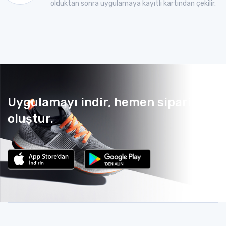
olduktan sonra uygulamaya kayıtlı kartından çekilir.
Uygulamayı indir, hemen sipariş
oluştur.