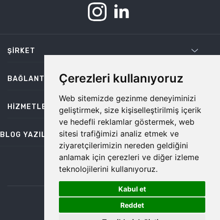
ŞIRKET
Çerezleri kullanıyoruz
BAĞLANTILAR
Web sitemizde gezinme deneyiminizi
HIZMETLER
geliştirmek, size kişiselleştirilmiş içerik
ve hedefli reklamlar göstermek, web
sitesi trafiğimizi analiz etmek ve
BLOG YAZILARI
ziyaretçilerimizin nereden geldiğini
anlamak için çerezleri ve diğer izleme
teknolojilerini kullanıyoruz.
bilgi@temiz.co
Kabul et
1
©2026 Temiz, Her Hakkı Saklıdır.
Reddet