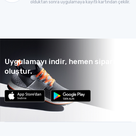
olduktan sonra uygulamaya kayıtlı kartından çekilir.
Uygulamayı indir, hemen sipariş
oluştur.