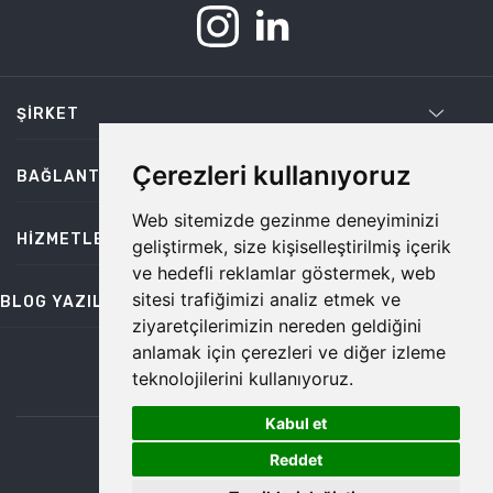
ŞIRKET
Çerezleri kullanıyoruz
BAĞLANTILAR
Web sitemizde gezinme deneyiminizi
HIZMETLER
geliştirmek, size kişiselleştirilmiş içerik
ve hedefli reklamlar göstermek, web
sitesi trafiğimizi analiz etmek ve
BLOG YAZILARI
ziyaretçilerimizin nereden geldiğini
anlamak için çerezleri ve diğer izleme
teknolojilerini kullanıyoruz.
bilgi@temiz.co
Kabul et
1
©2026 Temiz, Her Hakkı Saklıdır.
Reddet