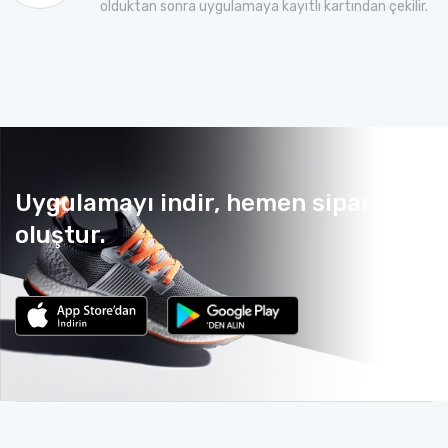
olduktan sonra uygulamaya kayıtlı kartından çekilir.
Uygulamayı indir, hemen sipariş
oluştur.